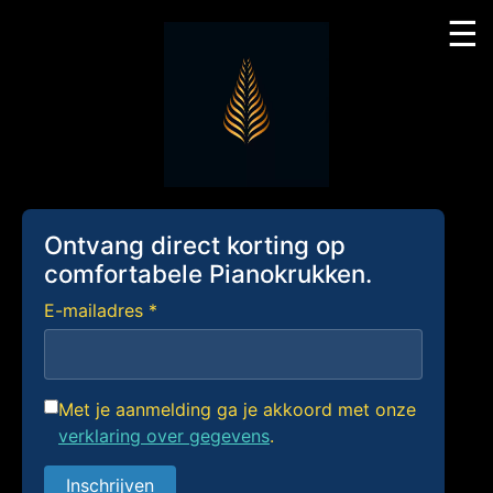
☰
Skip
to
content
Ontvang direct korting op
comfortabele Pianokrukken.
E-mailadres *
Met je aanmelding ga je akkoord met onze
verklaring over gegevens
.
Inschrijven