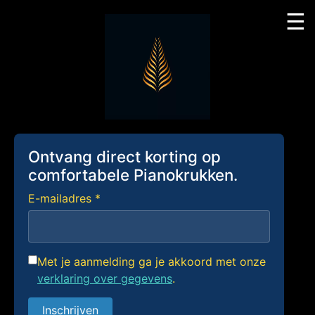
☰
Skip
to
content
Ontvang direct korting op
comfortabele Pianokrukken.
E-mailadres *
Met je aanmelding ga je akkoord met onze
verklaring over gegevens
.
Inschrijven